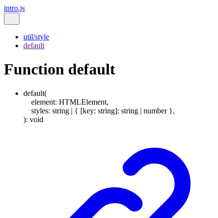
intro.js
util/style
default
Function default
default
(
element
:
HTMLElement
,
styles
:
string
|
{
[
key
:
string
]:
string
|
number
}
,
)
:
void